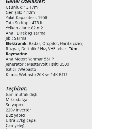
Genel Özellikler:
Uzunluk: 13,17m
Genişlik: 4,42m
Yakıt Kapasitesi: 195lt
Tatlı Su Kap.: 475 lt
Yelken alanı: 82 m2
Ana : Direk içi sarma
Jib : Sarma
Elektronik:
Radar, Otopilot, Harita çizici,
Rüzgar, Derinlik / Hız, VHF telsiz.
Tüm
Raymarine
Ana Motor: Yanmar 56HP
Jeneratör : Mastervolt Fısıltı 3500
Isıtıcı :Webasto
Klima: Webasto 26K ve 14K BTU
Teçhizat:
tüm mutfak dişli
Mikrodalga
Su yapıcı
220v İnvertör
Buz yapıcı
Ultra 27kg çapa
Can yeleği