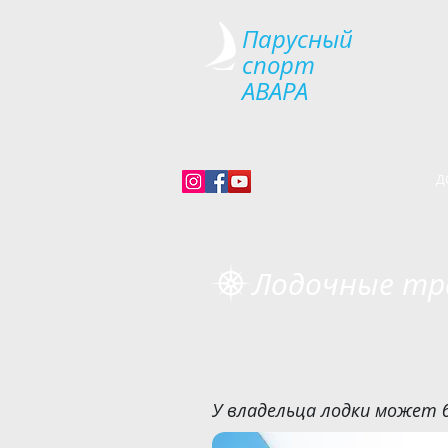
Парусный
спорт
АВАРА
Д
Лодочные тр
У владельца лодки может 