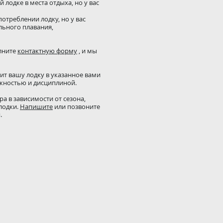
 лодке в места отдыха, но у вас
треблении лодку, но у вас
льного плавания,
лните
контактную форму
, и мы
ит вашу лодку в указанное вами
ожностью и дисциплиной.
а в зависимости от сезона,
лодки.
Напишите
или позвоните
я.